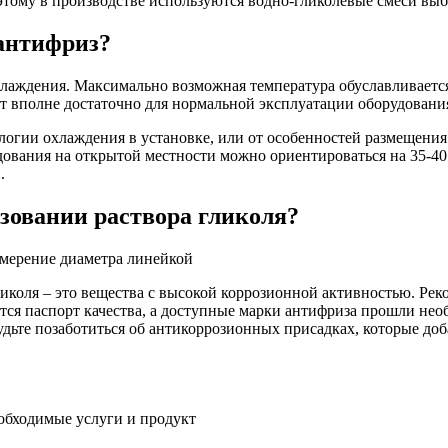
этому в производстве используются водно-гликолевые смеси вы
антифриз?
лаждения. Максимально возможная температура обуславливается 
ет вполне достаточно для нормальной эксплуатации оборудовани
логии охлаждения в установке, или от особенностей размещени
ования на открытой местности можно ориентироваться на 35-40
.
ьзовании раствора гликоля?
иколя – это вещества с высокой коррозионной активностью. Ре
ется паспорт качества, а доступные марки антифриза прошли не
дьте позаботиться об антикоррозионных присадках, которые доба
еобходимые услуги и продукт