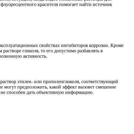
 флуоресцентного красителя помогает найти источник
 эксплуатационных свойствах ингибиторов коррозии. Кроме
 растворе гликоля, то его допустимо разбавлять в
ррозионную активность.
т раствор этилен- или пропиленгликоля, соответствующий
не могут предположить, какой эффект вызовет смешение
и не способен дать объективную информацию.