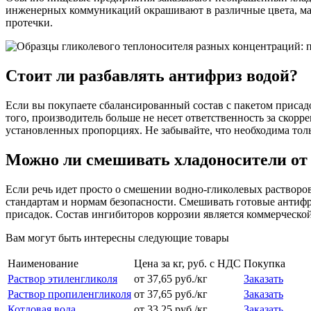
инженерных коммуникаций окрашивают в различные цвета, мар
протечки.
Стоит ли разбавлять антифриз водой?
Если вы покупаете сбалансированный состав с пакетом присад
того, производитель больше не несет ответственность за скорр
установленных пропорциях. Не забывайте, что необходима тол
Можно ли смешивать хладоносители от
Если речь идет просто о смешении водно-гликолевых растворов
стандартам и нормам безопасности. Смешивать готовые антифр
присадок. Состав ингибиторов коррозии является коммерческо
Вам могут быть интересны следующие товары
Наименование
Цена за кг, руб. с НДС
Покупка
Раствор этиленгликоля
от 37,65 руб./кг
Заказать
Раствор пропиленгликоля
от 37,65 руб./кг
Заказать
Котловая вода
от 33,25 руб./кг
Заказать