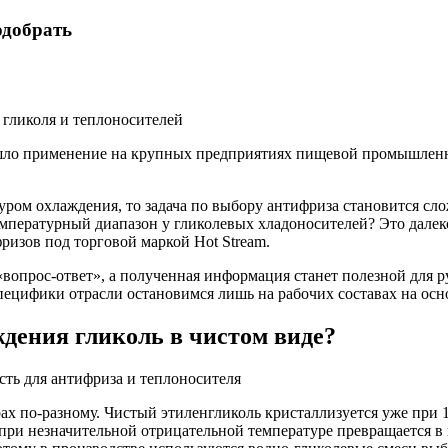
одобрать
ашло применение на крупных предприятиях пищевой промышленно
уром охлаждения, то задача по выбору антифриза становится сло
пературный диапазон у гликолевых хладоносителей? Это далеко
зов под торговой маркой Hot Stream.
«вопрос-ответ», а полученная информация станет полезной для 
специфики отрасли остановимся лишь на рабочих составах на осно
ждения гликоль в чистом виде?
х по-разному. Чистый этиленгликоль кристаллизуется уже при 13
 при незначительной отрицательной температуре превращается в