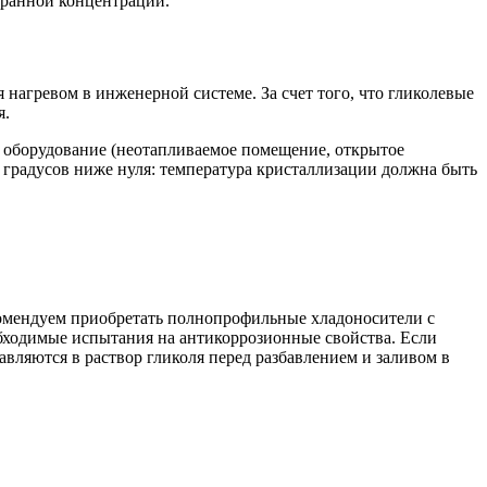
бранной концентрации.
нагревом в инженерной системе. За счет того, что гликолевые
я.
я оборудование (неотапливаемое помещение, открытое
 градусов ниже нуля: температура кристаллизации должна быть
комендуем приобретать полнопрофильные хладоносители с
обходимые испытания на антикоррозионные свойства. Если
вляются в раствор гликоля перед разбавлением и заливом в