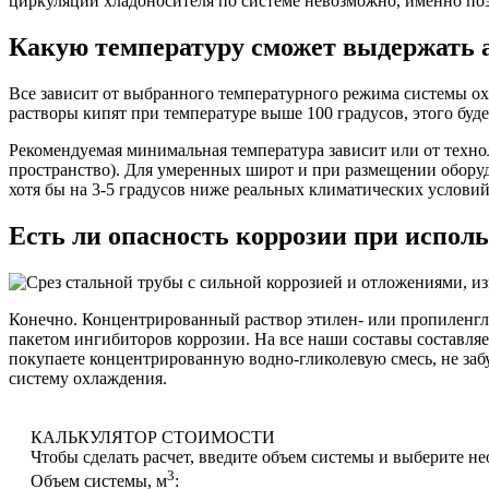
циркуляции хладоносителя по системе невозможно, именно по
Какую температуру сможет выдержать 
Все зависит от выбранного температурного режима системы ох
растворы кипят при температуре выше 100 градусов, этого буд
Рекомендуемая минимальная температура зависит или от техно
пространство). Для умеренных широт и при размещении оборуд
хотя бы на 3-5 градусов ниже реальных климатических условий
Есть ли опасность коррозии при испол
Конечно. Концентрированный раствор этилен- или пропиленгл
пакетом ингибиторов коррозии. На все наши составы составля
покупаете концентрированную водно-гликолевую смесь, не забу
систему охлаждения.
КАЛЬКУЛЯТОР СТОИМОСТИ
Чтобы сделать расчет, введите объем системы и выберите н
3
Объем системы, м
: