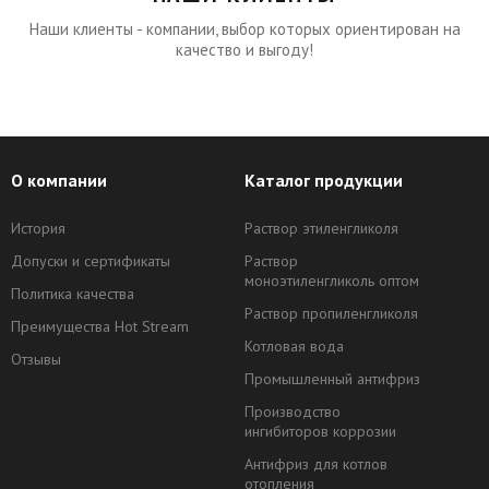
Наши клиенты - компании, выбор которых ориентирован на
качество и выгоду!
О компании
Каталог продукции
История
Раствор этиленгликоля
Допуски и сертификаты
Раствор
моноэтиленгликоль оптом
Политика качества
Раствор пропиленгликоля
Преимущества Hot Stream
Котловая вода
Отзывы
Промышленный антифриз
Производство
ингибиторов коррозии
Антифриз для котлов
отопления